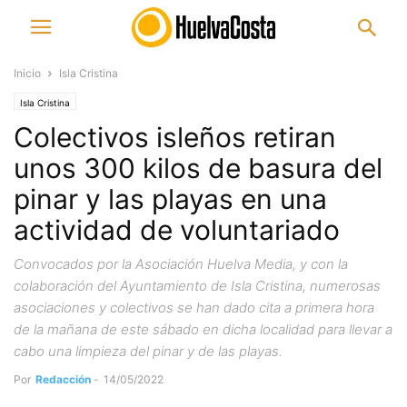
Inicio
Isla Cristina
Isla Cristina
Colectivos isleños retiran
unos 300 kilos de basura del
pinar y las playas en una
actividad de voluntariado
Convocados por la Asociación Huelva Media, y con la
colaboración del Ayuntamiento de Isla Cristina, numerosas
asociaciones y colectivos se han dado cita a primera hora
de la mañana de este sábado en dicha localidad para llevar a
cabo una limpieza del pinar y de las playas.
Por
Redacción
-
14/05/2022