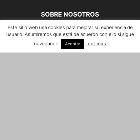
SOBRE NOSOTROS
Este sitio web usa cookies para mejorar su experiencia de
Teléfono de contacto: 959 807 059
usuario. Asumiremos que está de acuerdo con ello si sigue
¡Anúnciate!
navegando.
Leer más
Aceptar
Envíanos tus notas de prensa a:
prensa@huelvacosta.com
Contáctenos:
info@huelvacosta.com
SÍGUENOS
© HuelvaCosta