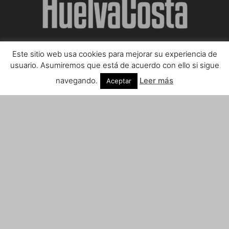
Este sitio web usa cookies para mejorar su experiencia de
SOBRE NOSOTROS
usuario. Asumiremos que está de acuerdo con ello si sigue
navegando.
Leer más
Aceptar
Teléfono de contacto: 959 807 059
¡Anúnciate!
Envíanos tus notas de prensa a:
prensa@huelvacosta.com
Contáctenos:
info@huelvacosta.com
SÍGUENOS