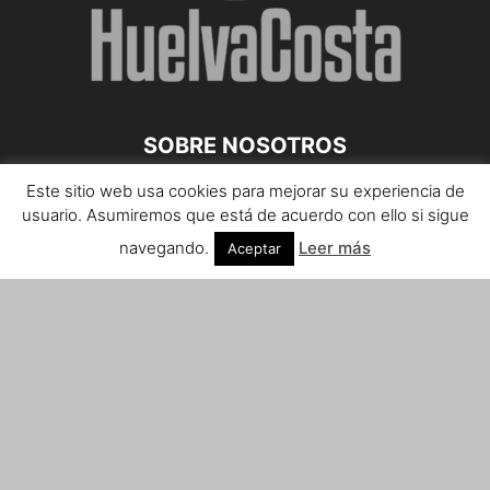
SOBRE NOSOTROS
Este sitio web usa cookies para mejorar su experiencia de
Teléfono de contacto: 959 807 059
usuario. Asumiremos que está de acuerdo con ello si sigue
¡Anúnciate!
navegando.
Leer más
Aceptar
Envíanos tus notas de prensa a:
prensa@huelvacosta.com
Contáctenos:
info@huelvacosta.com
SÍGUENOS