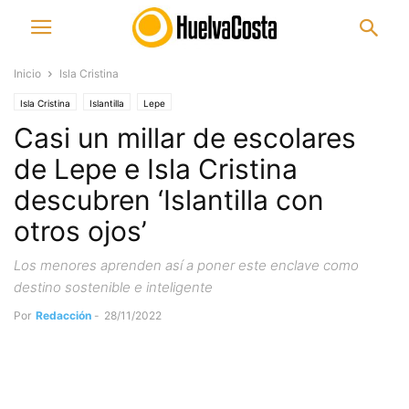
Inicio
Isla Cristina
Isla Cristina
Islantilla
Lepe
Casi un millar de escolares
de Lepe e Isla Cristina
descubren ‘Islantilla con
otros ojos’
Los menores aprenden así a poner este enclave como
destino sostenible e inteligente
Por
Redacción
-
28/11/2022