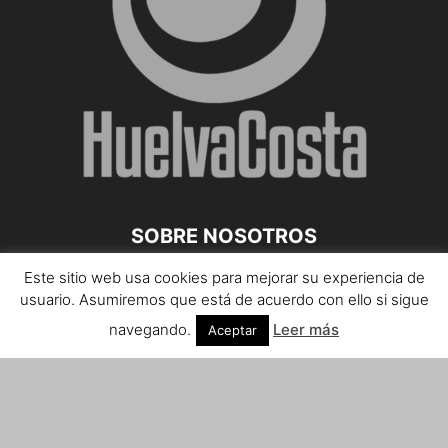
SOBRE NOSOTROS
Este sitio web usa cookies para mejorar su experiencia de
Teléfono de contacto: 959 807 059
usuario. Asumiremos que está de acuerdo con ello si sigue
¡Anúnciate!
navegando.
Leer más
Aceptar
Envíanos tus notas de prensa a:
prensa@huelvacosta.com
Contáctenos:
info@huelvacosta.com