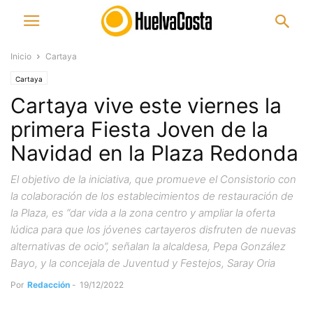
Inicio
Cartaya
Cartaya
Cartaya vive este viernes la
primera Fiesta Joven de la
Navidad en la Plaza Redonda
El objetivo de la iniciativa, que promueve el Consistorio con
la colaboración de los establecimientos de restauración de
la Plaza, es “dar vida a la zona centro y ampliar la oferta
lúdica para que los jóvenes cartayeros disfruten de nuevas
alternativas de ocio”, señalan la alcaldesa, Pepa González
Bayo, y la concejala de Juventud y Festejos, Saray Oria
Por
Redacción
-
19/12/2022