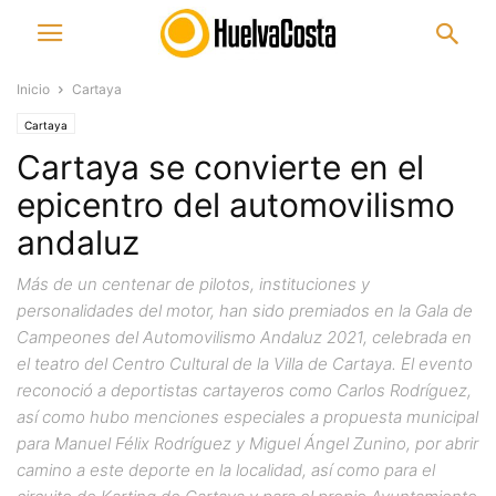
Inicio
Cartaya
Cartaya
Cartaya se convierte en el
epicentro del automovilismo
andaluz
Más de un centenar de pilotos, instituciones y
personalidades del motor, han sido premiados en la Gala de
Campeones del Automovilismo Andaluz 2021, celebrada en
el teatro del Centro Cultural de la Villa de Cartaya. El evento
reconoció a deportistas cartayeros como Carlos Rodríguez,
así como hubo menciones especiales a propuesta municipal
para Manuel Félix Rodríguez y Miguel Ángel Zunino, por abrir
camino a este deporte en la localidad, así como para el