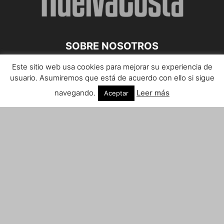
SOBRE NOSOTROS
Este sitio web usa cookies para mejorar su experiencia de
Teléfono de contacto: 959 807 059
usuario. Asumiremos que está de acuerdo con ello si sigue
¡Anúnciate!
navegando.
Leer más
Aceptar
Envíanos tus notas de prensa a:
prensa@huelvacosta.com
Contáctenos:
info@huelvacosta.com
SÍGUENOS