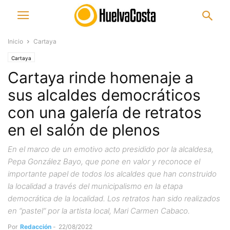
Inicio
Cartaya
Cartaya
Cartaya rinde homenaje a
sus alcaldes democráticos
con una galería de retratos
en el salón de plenos
En el marco de un emotivo acto presidido por la alcaldesa,
Pepa González Bayo, que pone en valor y reconoce el
importante papel de todos los alcaldes que han construido
la localidad a través del municipalismo en la etapa
democrática de la localidad. Los retratos han sido realizados
en “pastel” por la artista local, Mari Carmen Cabaco.
Por
Redacción
-
22/08/2022