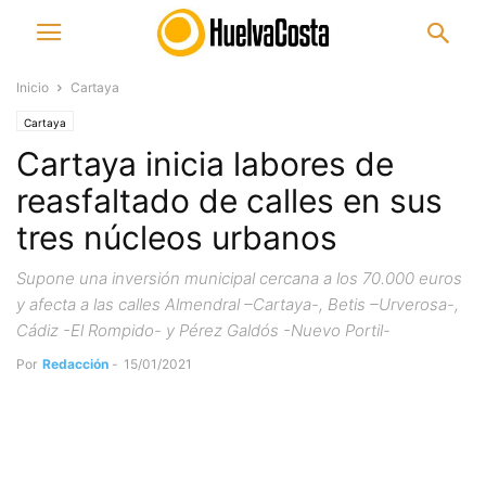
Inicio
Cartaya
Cartaya
Cartaya inicia labores de
reasfaltado de calles en sus
tres núcleos urbanos
Supone una inversión municipal cercana a los 70.000 euros
y afecta a las calles Almendral –Cartaya-, Betis –Urverosa-,
Cádiz -El Rompido- y Pérez Galdós -Nuevo Portil-
Por
Redacción
-
15/01/2021