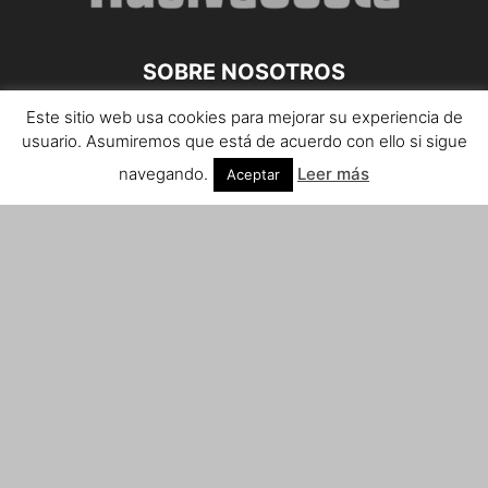
SOBRE NOSOTROS
Este sitio web usa cookies para mejorar su experiencia de
Teléfono de contacto: 959 807 059
usuario. Asumiremos que está de acuerdo con ello si sigue
¡Anúnciate!
navegando.
Leer más
Aceptar
Envíanos tus notas de prensa a:
prensa@huelvacosta.com
Contáctenos:
info@huelvacosta.com
SÍGUENOS
© HuelvaCosta