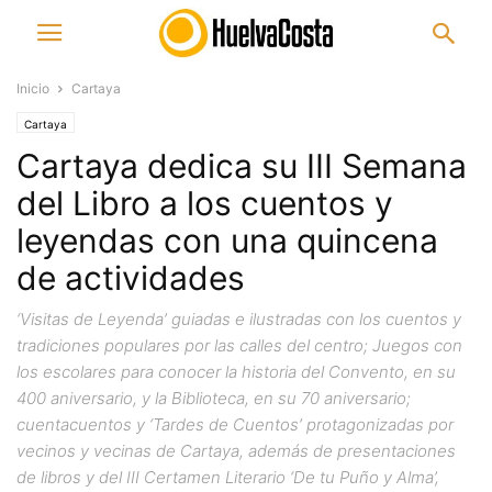
Inicio
Cartaya
Cartaya
Cartaya dedica su III Semana
del Libro a los cuentos y
leyendas con una quincena
de actividades
‘Visitas de Leyenda’ guiadas e ilustradas con los cuentos y
tradiciones populares por las calles del centro; Juegos con
los escolares para conocer la historia del Convento, en su
400 aniversario, y la Biblioteca, en su 70 aniversario;
cuentacuentos y ‘Tardes de Cuentos’ protagonizadas por
vecinos y vecinas de Cartaya, además de presentaciones
de libros y del III Certamen Literario ‘De tu Puño y Alma’,