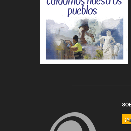
SO
¡A