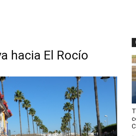
a hacia El Rocío
T
c
C