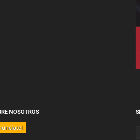
BRE NOSOTROS
S
núnciate!