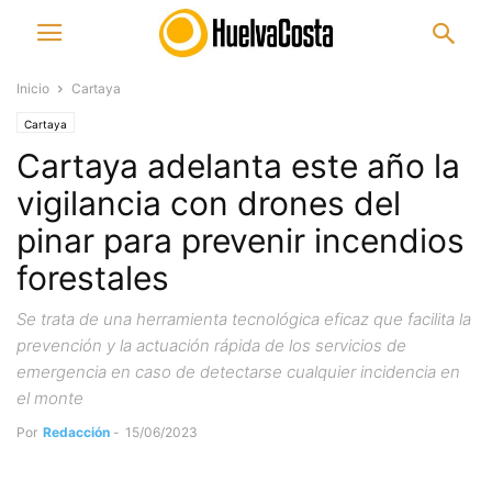
Inicio
Cartaya
Cartaya
Cartaya adelanta este año la
vigilancia con drones del
pinar para prevenir incendios
forestales
Se trata de una herramienta tecnológica eficaz que facilita la
prevención y la actuación rápida de los servicios de
emergencia en caso de detectarse cualquier incidencia en
el monte
Por
Redacción
-
15/06/2023