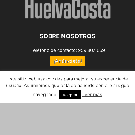
SOBRE NOSOTROS
Teléfono de contacto: 959 807 059
¡Anúnciate!
Envíanos tus notas de prensa a:
prensa@huelvacosta.com
Este sitio web usa cookies para mejorar su experiencia de
usuario. Asumiremos que está de acuerdo con ello si sigue
Contáctenos:
info@huelvacosta.com
navegando.
Leer más
Aceptar
SÍGUENOS