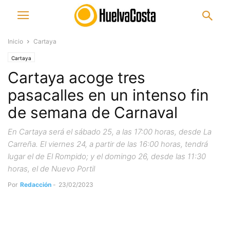
Inicio
Cartaya
Cartaya
Cartaya acoge tres
pasacalles en un intenso fin
de semana de Carnaval
En Cartaya será el sábado 25, a las 17:00 horas, desde La
Carreña. El viernes 24, a partir de las 16:00 horas, tendrá
lugar el de El Rompido; y el domingo 26, desde las 11:30
horas, el de Nuevo Portil
Por
Redacción
-
23/02/2023