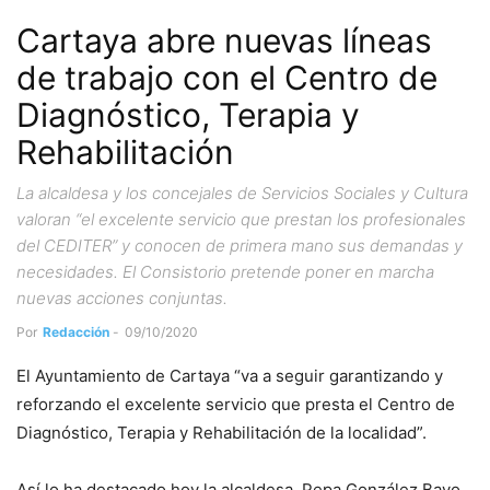
Cartaya abre nuevas líneas
de trabajo con el Centro de
Diagnóstico, Terapia y
Rehabilitación
La alcaldesa y los concejales de Servicios Sociales y Cultura
valoran “el excelente servicio que prestan los profesionales
del CEDITER” y conocen de primera mano sus demandas y
necesidades. El Consistorio pretende poner en marcha
nuevas acciones conjuntas.
Por
Redacción
-
09/10/2020
El Ayuntamiento de Cartaya “va a seguir garantizando y
reforzando el excelente servicio que presta el Centro de
Diagnóstico, Terapia y Rehabilitación de la localidad”.
Así lo ha destacado hoy la alcaldesa, Pepa González Bayo,