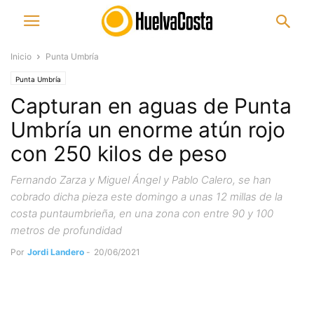
Inicio
Punta Umbría
Punta Umbría
Capturan en aguas de Punta
Umbría un enorme atún rojo
con 250 kilos de peso
Fernando Zarza y Miguel Ángel y Pablo Calero, se han
cobrado dicha pieza este domingo a unas 12 millas de la
costa puntaumbrieña, en una zona con entre 90 y 100
metros de profundidad
Por
Jordi Landero
-
20/06/2021