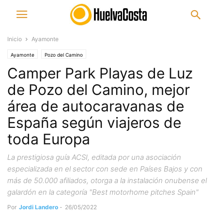
Inicio
Ayamonte
Ayamonte
Pozo del Camino
Camper Park Playas de Luz
de Pozo del Camino, mejor
área de autocaravanas de
España según viajeros de
toda Europa
La prestigiosa guía ACSI, editada por una asociación
especializada en el sector con sede en Países Bajos y con
más de 50.000 afiliados, otorga a la instalación onubense el
galardón en la categoría "Best motorhome pitches Spain"
Por
Jordi Landero
-
26/05/2022