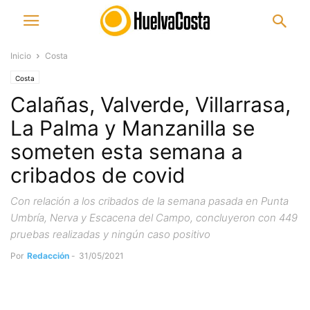
Inicio
Costa
Costa
Calañas, Valverde, Villarrasa,
La Palma y Manzanilla se
someten esta semana a
cribados de covid
Con relación a los cribados de la semana pasada en Punta
Umbría, Nerva y Escacena del Campo, concluyeron con 449
pruebas realizadas y ningún caso positivo
Por
Redacción
-
31/05/2021