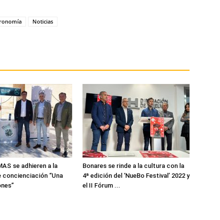
tronomía
Noticias
MAS se adhieren a la
Bonares se rinde a la cultura con la
 concienciación “Una
4ª edición del ‘NueBo Festival’ 2022 y
ones”
el II Fórum ...