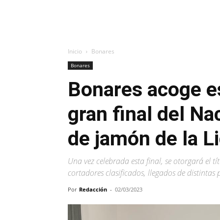
Inicio
Bonares
Bonares
Bonares acoge es
gran final del Na
de jamón de la 
Una vez celebrada esta final, se otorgará el 
cortadores clasificados, llegados de distintas 
Por
Redacción
-
02/03/2023