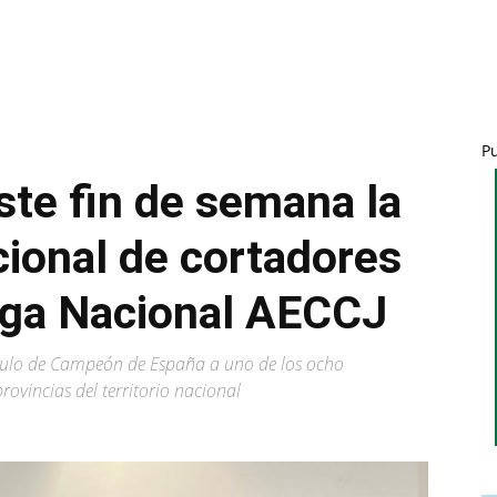
P
te fin de semana la
cional de cortadores
Liga Nacional AECCJ
título de Campeón de España a uno de los ocho
provincias del territorio nacional