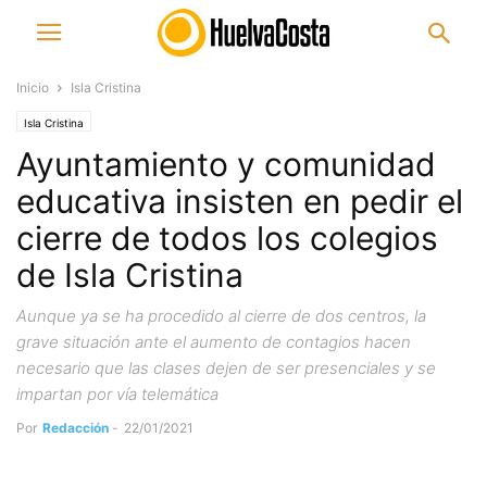
Inicio
Isla Cristina
Isla Cristina
Ayuntamiento y comunidad
educativa insisten en pedir el
cierre de todos los colegios
de Isla Cristina
Aunque ya se ha procedido al cierre de dos centros, la
grave situación ante el aumento de contagios hacen
necesario que las clases dejen de ser presenciales y se
impartan por vía telemática
Por
Redacción
-
22/01/2021