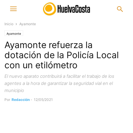
Inicio
Ayamonte
Ayamonte
Ayamonte refuerza la
dotación de la Policía Local
con un etilómetro
El nuevo aparato contribuirá a facilitar el trabajo de los
agentes a la hora de garantizar la seguridad vial en el
municipio
Por
Redacción
-
12/05/2021