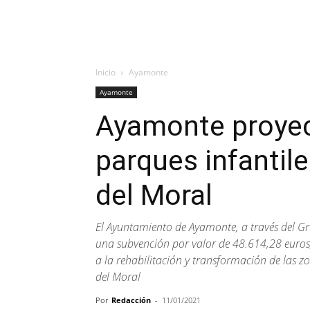
Inicio
Ayamonte
Ayamonte
Ayamonte proyec
parques infantil
del Moral
El Ayuntamiento de Ayamonte, a través del G
una subvención por valor de 48.614,28 euros,
a la rehabilitación y transformación de las z
del Moral
Por
Redacción
-
11/01/2021