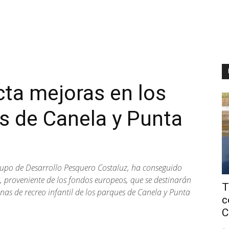
ta mejoras en los
es de Canela y Punta
rupo de Desarrollo Pesquero Costaluz, ha conseguido
 proveniente de los fondos europeos, que se destinarán
T
onas de recreo infantil de los parques de Canela y Punta
c
C