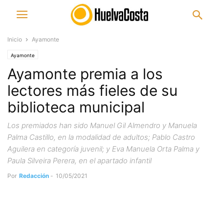
Inicio
Ayamonte
Ayamonte
Ayamonte premia a los
lectores más fieles de su
biblioteca municipal
Los premiados han sido Manuel Gil Almendro y Manuela
Palma Castillo, en la modalidad de adultos; Pablo Castro
Aguilera en categoría juvenil; y Eva Manuela Orta Palma y
Paula Silveira Perera, en el apartado infantil
Por
Redacción
-
10/05/2021