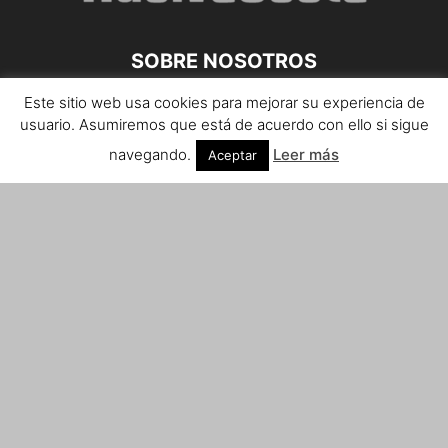
SOBRE NOSOTROS
Este sitio web usa cookies para mejorar su experiencia de
Teléfono de contacto: 959 807 059
usuario. Asumiremos que está de acuerdo con ello si sigue
¡Anúnciate!
navegando.
Leer más
Aceptar
Envíanos tus notas de prensa a:
prensa@huelvacosta.com
Contáctenos:
info@huelvacosta.com
SÍGUENOS
© HuelvaCosta