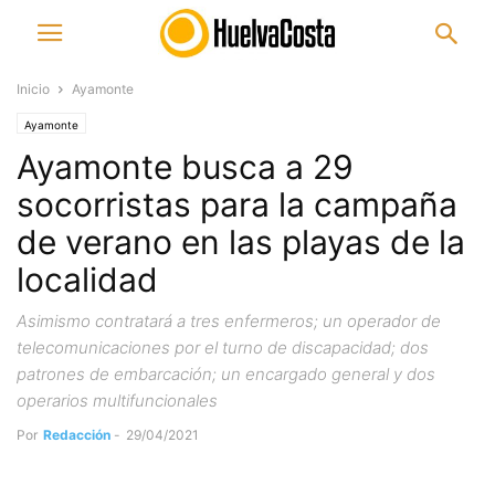
Inicio
Ayamonte
Ayamonte
Ayamonte busca a 29
socorristas para la campaña
de verano en las playas de la
localidad
Asimismo contratará a tres enfermeros; un operador de
telecomunicaciones por el turno de discapacidad; dos
patrones de embarcación; un encargado general y dos
operarios multifuncionales
Por
Redacción
-
29/04/2021