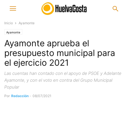
Inicio
Ayamonte
Ayamonte
Ayamonte aprueba el
presupuesto municipal para
el ejercicio 2021
Las cuentas han contado con el apoyo de PSOE y Adelante
Ayamonte, y con el voto en contra del Grupo Municipal
Popular
Por
Redacción
-
08/07/2021