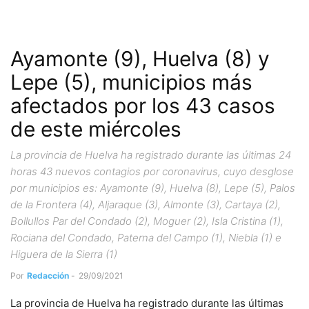
Ayamonte (9), Huelva (8) y
Lepe (5), municipios más
afectados por los 43 casos
de este miércoles
La provincia de Huelva ha registrado durante las últimas 24
horas 43 nuevos contagios por coronavirus, cuyo desglose
por municipios es: Ayamonte (9), Huelva (8), Lepe (5), Palos
de la Frontera (4), Aljaraque (3), Almonte (3), Cartaya (2),
Bollullos Par del Condado (2), Moguer (2), Isla Cristina (1),
Rociana del Condado, Paterna del Campo (1), Niebla (1) e
Higuera de la Sierra (1)
Por
Redacción
-
29/09/2021
La provincia de Huelva ha registrado durante las últimas