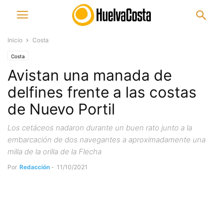
Inicio
Costa
Costa
Avistan una manada de
delfines frente a las costas
de Nuevo Portil
Los cetáceos nadaron durante un buen rato junto a la
embarcación de dos navegantes a aproximadamente una
milla de la orilla de la Flecha
Por
Redacción
-
11/10/2021