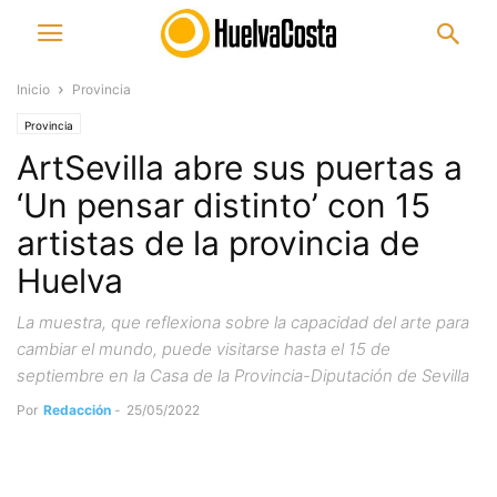
Inicio
Provincia
Provincia
ArtSevilla abre sus puertas a
‘Un pensar distinto’ con 15
artistas de la provincia de
Huelva
La muestra, que reflexiona sobre la capacidad del arte para
cambiar el mundo, puede visitarse hasta el 15 de
septiembre en la Casa de la Provincia-Diputación de Sevilla
Por
Redacción
-
25/05/2022