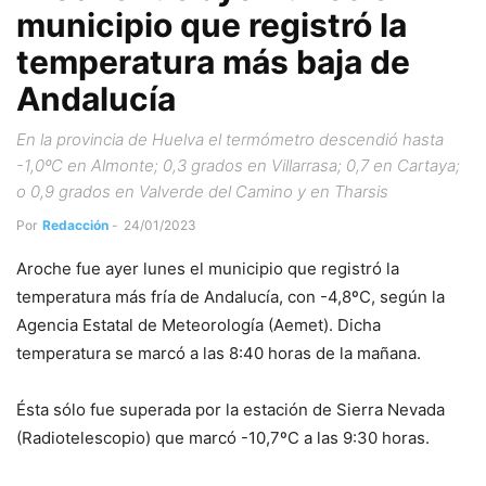
municipio que registró la
temperatura más baja de
Andalucía
En la provincia de Huelva el termómetro descendió hasta
-1,0ºC en Almonte; 0,3 grados en Villarrasa; 0,7 en Cartaya;
o 0,9 grados en Valverde del Camino y en Tharsis
Por
Redacción
-
24/01/2023
Aroche fue ayer lunes el municipio que registró la
temperatura más fría de Andalucía, con -4,8ºC, según la
Agencia Estatal de Meteorología (Aemet). Dicha
temperatura se marcó a las 8:40 horas de la mañana.
Ésta sólo fue superada por la estación de Sierra Nevada
(Radiotelescopio) que marcó -10,7ºC a las 9:30 horas.