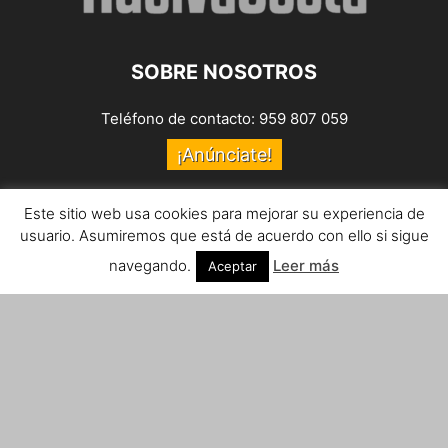
SOBRE NOSOTROS
Teléfono de contacto: 959 807 059
¡Anúnciate!
Envíanos tus notas de prensa a:
prensa@huelvacosta.com
Este sitio web usa cookies para mejorar su experiencia de
usuario. Asumiremos que está de acuerdo con ello si sigue
Contáctenos:
info@huelvacosta.com
navegando.
Leer más
Aceptar
SÍGUENOS