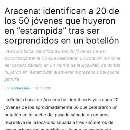
Aracena: identifican a 20 de
los 50 jóvenes que huyeron
en “estampida” tras ser
sorprendidos en un botellón
La Policía Local identifica a unos 20 jóvenes de los
aproximadamente 50 que celebraron un botellón la noche
del pasado sábado en un monte de la localidad, de donde
huyeron en “estampida” al advertir la presencia del coche
patrulla
Por
Redacción
-
16/11/2020
La Policía Local de Aracena ha identificado ya a unos 20
jóvenes de los aproximadamente 50 que celebraron un
botellón en la noche del pasado sábado en un área
recreativa de la localidad situada a tres kilómetros del
casco urbano del municipio y a la que se accede por