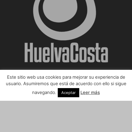
Este sitio web usa cookies para mejorar su experiencia de
SOBRE NOSOTROS
usuario. Asumiremos que está de acuerdo con ello si sigue
navegando.
Leer más
Aceptar
Teléfono de contacto: 959 807 059
¡Anúnciate!
Envíanos tus notas de prensa a:
prensa@huelvacosta.com
Contáctenos:
info@huelvacosta.com