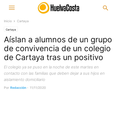
Inicio
Cartaya
Cartaya
Aíslan a alumnos de un grupo
de convivencia de un colegio
de Cartaya tras un positivo
El colegio ya se puso en la noche de este martes en
contacto con las familias que deben dejar a sus hijos en
aislamiento domiciliario
Por
Redacción
-
11/11/2020