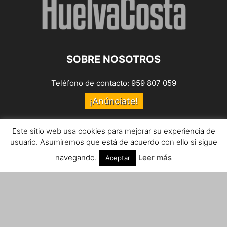
SOBRE NOSOTROS
Teléfono de contacto: 959 807 059
¡Anúnciate!
Envíanos tus notas de prensa a:
prensa@huelvacosta.com
Este sitio web usa cookies para mejorar su experiencia de
usuario. Asumiremos que está de acuerdo con ello si sigue
Contáctenos:
info@huelvacosta.com
navegando.
Leer más
Aceptar
SÍGUENOS