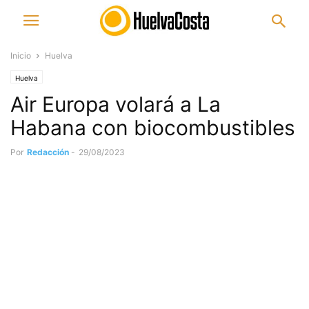
Inicio
Huelva
Huelva
Air Europa volará a La
Habana con biocombustibles
Por
Redacción
-
29/08/2023