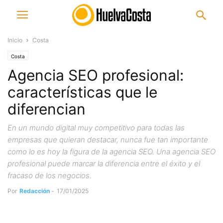
Inicio
Costa
Costa
Agencia SEO profesional:
características que le
diferencian
En un mundo digital muy competitivo para todas las
empresas que quieran destacar, nunca fue tan importante
como lo es hoy la figura de la agencia SEO. Una agencia SEO
profesional puede marcar la diferencia entre el éxito y el
fracaso de los negocios.
Por
Redacción
-
17/01/2025