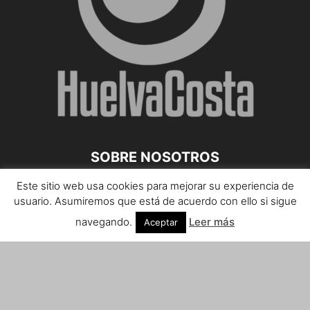
SOBRE NOSOTROS
Este sitio web usa cookies para mejorar su experiencia de
Teléfono de contacto: 959 807 059
usuario. Asumiremos que está de acuerdo con ello si sigue
¡Anúnciate!
navegando.
Leer más
Aceptar
Envíanos tus notas de prensa a:
prensa@huelvacosta.com
Contáctenos:
info@huelvacosta.com