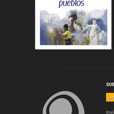
SO
¡A
Enví