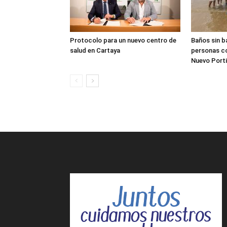
Protocolo para un nuevo centro de
Baños sin b
salud en Cartaya
personas co
Nuevo Porti