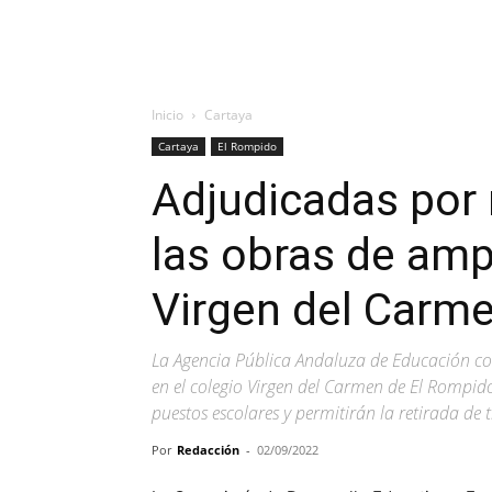
Inicio
Cartaya
Cartaya
El Rompido
Adjudicadas por 
las obras de amp
Virgen del Carm
La Agencia Pública Andaluza de Educación con
en el colegio Virgen del Carmen de El Rompid
puestos escolares y permitirán la retirada de
Por
Redacción
-
02/09/2022