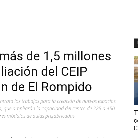
más de 1,5 millones
liación del CEIP
en de El Rompido
trata los trabajos para la creación de nuevos espacios
o, que ampliarán la capacidad del centro de 225 a 450
T
 tres módulos de aulas prefabricadas
c
C