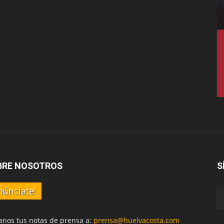
BRE NOSOTROS
S
núnciate!
anos tus notas de prensa a:
prensa@huelvacosta.com