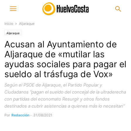
Inicio
Aljaraque
Aljaraque
Acusan al Ayuntamiento de
Aljaraque de «mutilar las
ayudas sociales para pagar el
sueldo al trásfuga de Vox»
Según el PSOE de Aljaraque, el Partido Popular y
Ciudadanos “pagan el sueldo del concejal de la ultraderecha
con partidas del economato Resurgir y otros fondos
destinados a cubrir asistencias a quienes más lo necesitan”
Por
Redacción
-
31/08/2021