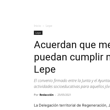
Inicio
Lepe
Lepe
Acuerdan que me
puedan cumplir m
Lepe
El convenio firmado entre la Junta y el Ayunta
actividades socioeducativas para aquellos jó
Por
Redacción
-
25/05/2021
La Delegación territorial de Regeneración, J