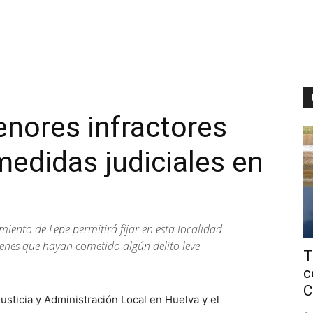
nores infractores
edidas judiciales en
miento de Lepe permitirá fijar en esta localidad
venes que hayan cometido algún delito leve
T
c
C
usticia y Administración Local en Huelva y el