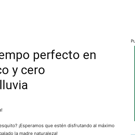
P
tiempo perfecto en
co y cero
lluvia
a!
resquito? ¡Esperamos que estén disfrutando al máximo
galado la madre naturaleza!