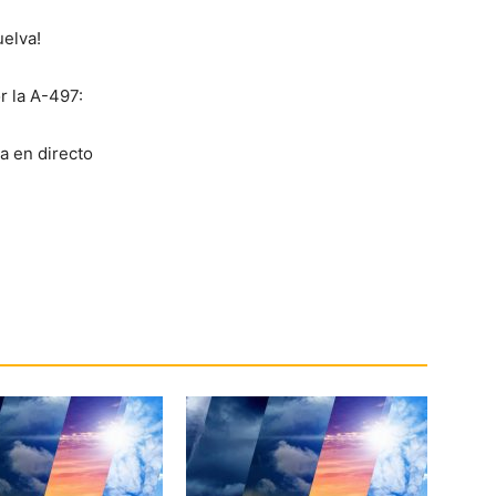
uelva!
r la A-497: