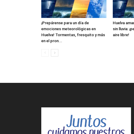
¡Prepárense para un día de
Huelva aman
emociones meteorológicas en
sin lluvia: ¡
Huelva! Tormentas, fresquito y más
aire libre!
en el pron...