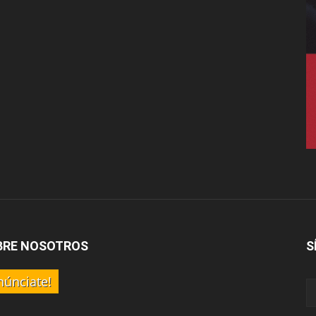
BRE NOSOTROS
S
núnciate!