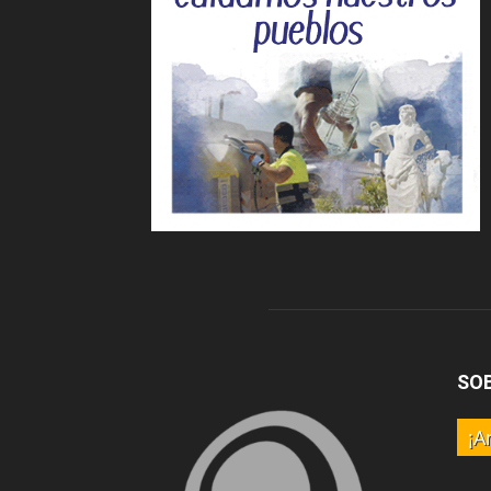
SO
¡A