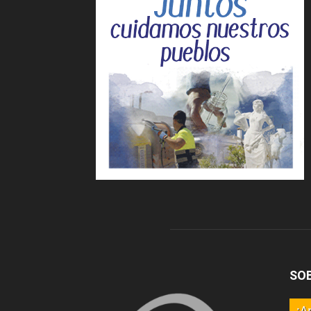
SO
¡A