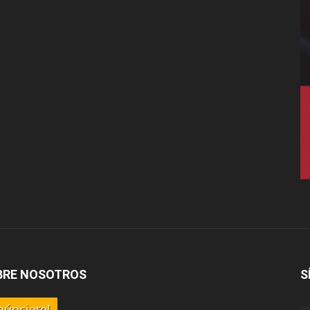
BRE NOSOTROS
S
núnciate!