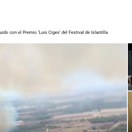
o con el Premio ‘Luis Ciges’ del Festival de Islantilla
nicipal de las Fiestas de La Bella y San Roque