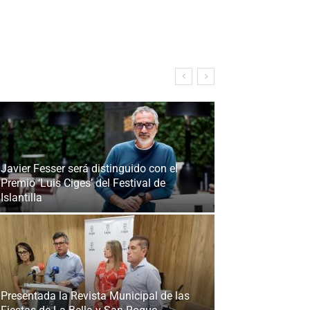
Javier Fesser será distinguido con el
Premio ‘Luis Ciges’ del Festival de
Islantilla
Presentada la Revista Municipal de las