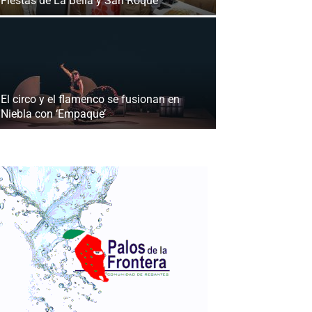
Fiestas de La Bella y San Roque
El circo y el flamenco se fusionan en
Niebla con ‘Empaque’