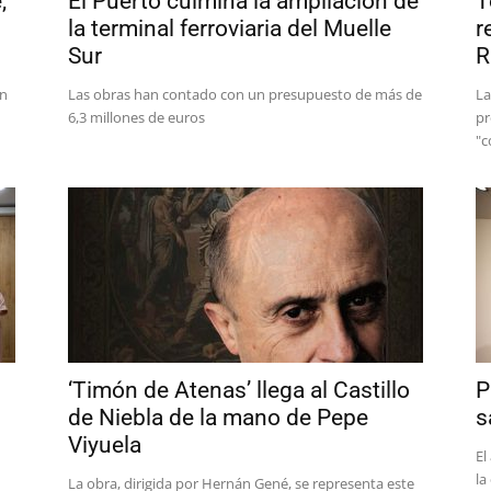
,
El Puerto culmina la ampliación de
T
la terminal ferroviaria del Muelle
r
Sur
R
on
Las obras han contado con un presupuesto de más de
La
6,3 millones de euros
pr
"c
‘Timón de Atenas’ llega al Castillo
P
de Niebla de la mano de Pepe
s
Viyuela
El
la
La obra, dirigida por Hernán Gené, se representa este