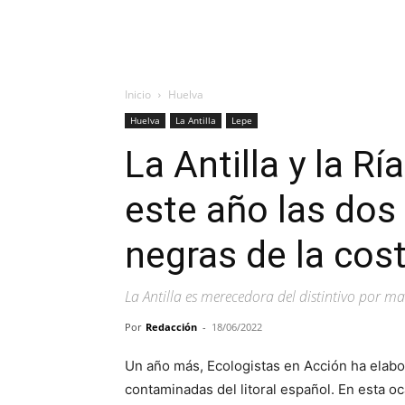
Inicio
Huelva
Huelva
La Antilla
Lepe
La Antilla y la Rí
este año las dos
negras de la co
La Antilla es merecedora del distintivo por m
Por
Redacción
-
18/06/2022
Un año más, Ecologistas en Acción ha elabo
contaminadas del litoral español. En esta o