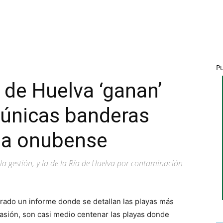
P
a de Huelva ‘ganan’
 únicas banderas
sta onubense
ala gestión, y la de la Ría de Huelva por contaminación
rado un informe donde se detallan las playas más
casión, son casi medio centenar las playas donde