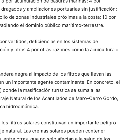
3 por acumulación de basuras marinas; 4 por
dragados y ampliaciones portuarias sin justificación;
llo de zonas industriales próximas a la costa; 10 por
nvadiendo el dominio público marítimo-terrestre.
r vertidos, deficiencias en los sistemas de
ón y otras 4 por otras razones como la acuicultura o
dera negra al impacto de los filtros que llevan las
en un importante agente contaminante. En concreto, el
 donde la masificación turística se suma a las
Paraje Natural de los Acantilados de Maro-Cerro Gordo,
oca hidrodinámica.
os filtros solares constituyan un importante peligro
aje natural. Las cremas solares pueden contener
 entre otras, que no solo afectan a la salud de los