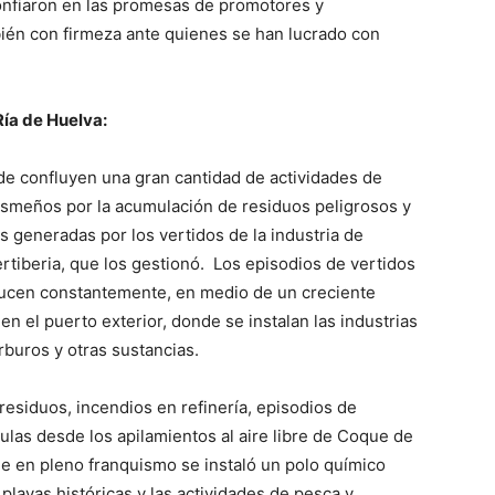
confiaron en las promesas de promotores y
ién con firmeza ante quienes se han lucrado con
Ría de Huelva:
de confluyen una gran cantidad de actividades de
rismeños por la acumulación de residuos peligrosos y
s generadas por los vertidos de la industria de
ertiberia, que los gestionó. Los episodios de vertidos
ducen constantemente, en medio de un creciente
n el puerto exterior, donde se instalan las industrias
buros y otras sustancias.
esiduos, incendios en refinería, episodios de
las desde los apilamientos al aire libre de Coque de
e en pleno franquismo se instaló un polo químico
playas históricas y las actividades de pesca y