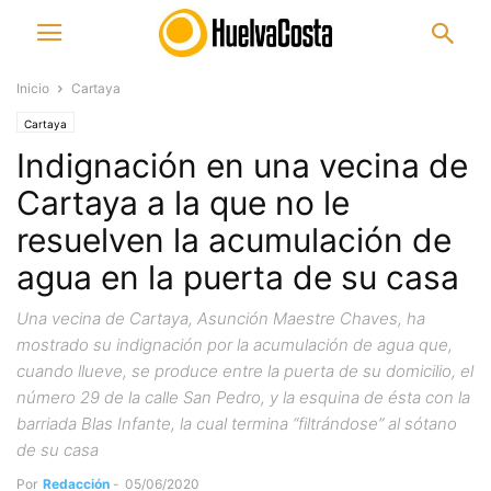
Inicio
Cartaya
Cartaya
Indignación en una vecina de
Cartaya a la que no le
resuelven la acumulación de
agua en la puerta de su casa
Una vecina de Cartaya, Asunción Maestre Chaves, ha
mostrado su indignación por la acumulación de agua que,
cuando llueve, se produce entre la puerta de su domicilio, el
número 29 de la calle San Pedro, y la esquina de ésta con la
barriada Blas Infante, la cual termina “filtrándose” al sótano
de su casa
Por
Redacción
-
05/06/2020