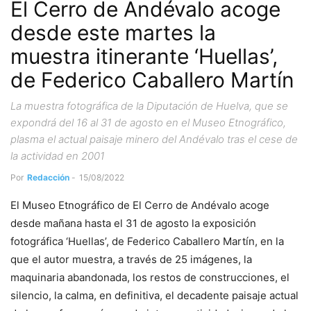
El Cerro de Andévalo acoge
desde este martes la
muestra itinerante ‘Huellas’,
de Federico Caballero Martín
La muestra fotográfica de la Diputación de Huelva, que se
expondrá del 16 al 31 de agosto en el Museo Etnográfico,
plasma el actual paisaje minero del Andévalo tras el cese de
la actividad en 2001
Por
Redacción
-
15/08/2022
El Museo Etnográfico de El Cerro de Andévalo acoge
desde mañana hasta el 31 de agosto la exposición
fotográfica ‘Huellas’, de Federico Caballero Martín, en la
que el autor muestra, a través de 25 imágenes, la
maquinaria abandonada, los restos de construcciones, el
silencio, la calma, en definitiva, el decadente paisaje actual