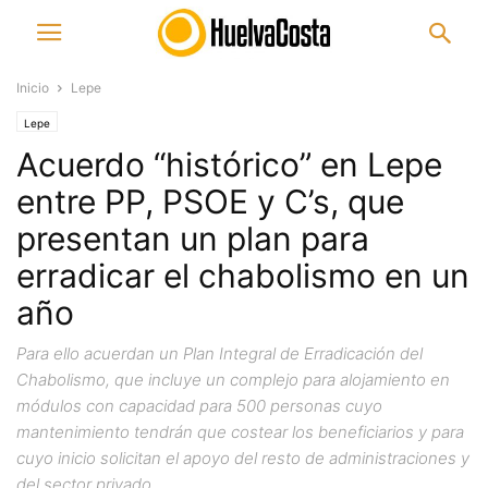
Inicio
Lepe
Lepe
Acuerdo “histórico” en Lepe
entre PP, PSOE y C’s, que
presentan un plan para
erradicar el chabolismo en un
año
Para ello acuerdan un Plan Integral de Erradicación del
Chabolismo, que incluye un complejo para alojamiento en
módulos con capacidad para 500 personas cuyo
mantenimiento tendrán que costear los beneficiarios y para
cuyo inicio solicitan el apoyo del resto de administraciones y
del sector privado